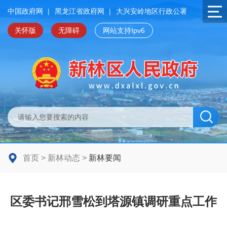
中国政府网
|
黑龙江省政府网
|
大兴安岭地区行政公署
关怀版
无障碍
网站支持Ipv6
首页
>
新林动态
>
新林要闻
区委书记邢雪松到塔源镇调研重点工作