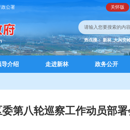
行政公署
关怀版
热点搜：
新林
大兴安
领导介绍
走进新林
政务公开
区委第八轮巡察工作动员部署