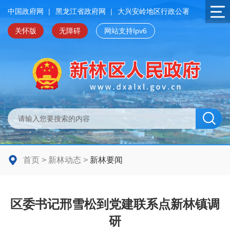
中国政府网
|
黑龙江省政府网
|
大兴安岭地区行政公署
关怀版
无障碍
网站支持Ipv6
首页
>
新林动态
>
新林要闻
区委书记邢雪松到党建联系点新林镇调
研