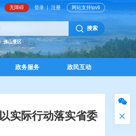
无障碍
登录
|
注册
网站支持Ipv6
搜索
岭
佛山景区
政务服务
政民互动
联以实际行动落实省委