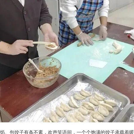
馅、包饺子有条不紊，欢声笑语间，一个个饱满的饺子承载着