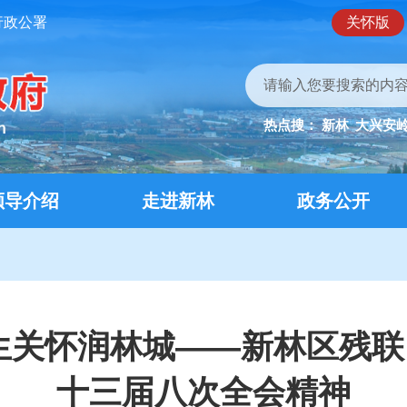
行政公署
关怀版
热点搜：
新林
大兴安
领导介绍
走进新林
政务公开
生关怀润林城——新林区残
十三届八次全会精神