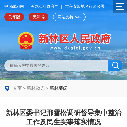
中国政府网
|
黑龙江省政府网
|
大兴安岭地区行政公署
关怀版
无障碍
网站支持Ipv6
首页
>
新林动态
>
新林要闻
新林区委书记邢雪松调研督导集中整治
工作及民生实事落实情况