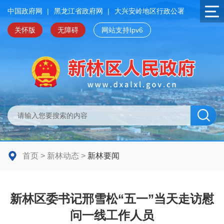
中国政府网
|
黑龙江省政府网
|
大兴安岭地区行政公署
关怀版
无障碍
网站支持Ipv6
首页
>
新林动态
>
新林要闻
新林区委书记邢雪松“五一”当天走访慰
问一线工作人员