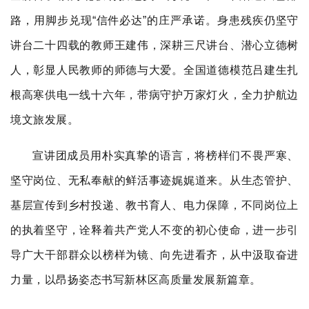
路，用脚步兑现“信件必达”的庄严承诺。身患残疾仍坚守
讲台二十四载的教师王建伟，深耕三尺讲台、潜心立德树
人，彰显人民教师的师德与大爱。全国道德模范吕建生扎
根高寒供电一线十六年，带病守护万家灯火，全力护航边
境文旅发展。
宣讲团成员用朴实真挚的语言，将榜样们不畏严寒、
坚守岗位、无私奉献的鲜活事迹娓娓道来。从生态管护、
基层宣传到乡村投递、教书育人、电力保障，不同岗位上
的执着坚守，诠释着共产党人不变的初心使命，进一步引
导广大干部群众以榜样为镜、向先进看齐，从中汲取奋进
力量，以昂扬姿态书写新林区高质量发展新篇章。