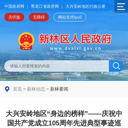
中国政府网
|
黑龙江省政府网
|
大兴安岭地区行政公署
关怀版
无障碍
网站支持Ipv6
首页
>
新林动态
>
新林要闻
大兴安岭地区“身边的榜样”——庆祝中
国共产党成立105周年先进典型事迹巡