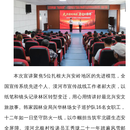
本次宣讲聚焦5位扎根大兴安岭地区的先进模范，全
国宣传系统先进个人、漠河市宣传战线工作者郝大庆，以
纸笔和镜头记录林区转型变迁，用心用情讲好最北兴安文
旅故事。韩家园林业局兴华林场女子巡护队16名女职工，
十二年如一日坚守防火一线，以巾帼担当筑牢北疆生态安
全屏障。漠河北极村投递员王秀珑二十一年踏遍风雪邮