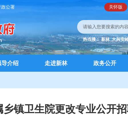
行政公署
关怀版
热点搜：
新林
大兴安
领导介绍
走进新林
政务公开
所属乡镇卫生院更改专业公开