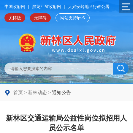
中国政府网
|
黑龙江省政府网
|
大兴安岭地区行政公署
关怀版
无障碍
网站支持Ipv6
首页
>
新林动态
>
通知公告
新林区交通运输局公益性岗位拟招用人
员公示名单