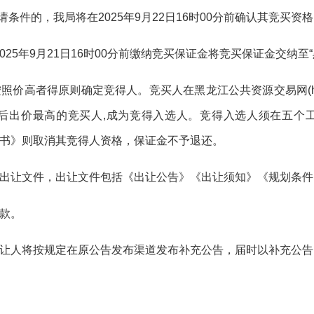
请条件的，我局将在202
5
年
9
月
2
2
日
1
6
时
00分前确认其竞买资格
02
5
年
9
月
21
日
1
6
时
00分前缴纳竞买保证金将竞买保证金交纳至
按照价高者得原则确定竞得人。竞买人在黑龙江公共资源交易网
(
后出价最高的竞买人,成为竞得入选人。竞得入选人须在五个
书》则取消其竞得人资格，保证金不予退还。
出让
文件，
出让
文件包括《
出让
公告》《
出让
须知》《规划条件
款
。
让
人将按规定在原公告发布渠道发布补充公告，届时以补充公告