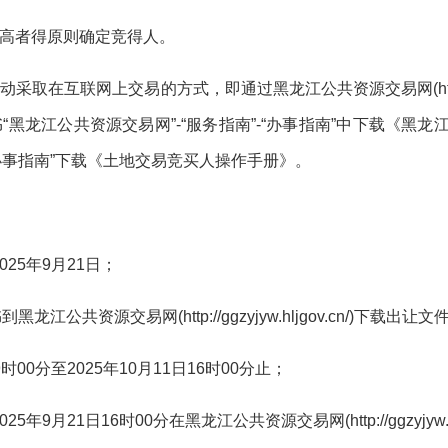
高者得原则确定竞得人。
动采取在互联网上交易的方式，即通过黑龙江公共资源交易网
(h
书
“黑龙江公共资源交易网”-“服务指南”-“办事指南”中下载《黑
-“办事指南”下载《土地交易竞买人操作手册》。
02
5
年
9
月
21
日；
书到黑龙江公共资源交易网
(http://ggzyjyw.hljgov.cn/)下载
出让
文
9时00分至202
5
年
1
0
月
1
1
日
1
6
时
00分止
；
02
5
年
9
月
21
日
1
6
时
00分在黑龙江公共资源交易网(http://ggzyjy