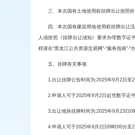
三、
本次国有土地使用权挂牌
出让
按照价
四、
本次国有建设用地使用权挂牌
出让
活
人须按照《挂牌
出让
须知》要求办理数
字证
程请在“黑龙江公共资源交易网”-“服务指南”
五、挂牌有关事项
1.
出让
挂牌公告时间为
:202
5
年
9
月
2
日至
2
2.申请人可于202
5
年
9
月
2
日起凭数字证
3.
出让
地块挂牌时间为
:202
5
年
9
月
23
日
0
4.申请人可于202
5
年
9
月
2
日
0
9
时
00分至2