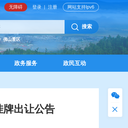
无障碍
登录
|
注册
网站支持Ipv6
搜索
岭
佛山景区
政务服务
政民互动
挂牌出让公告