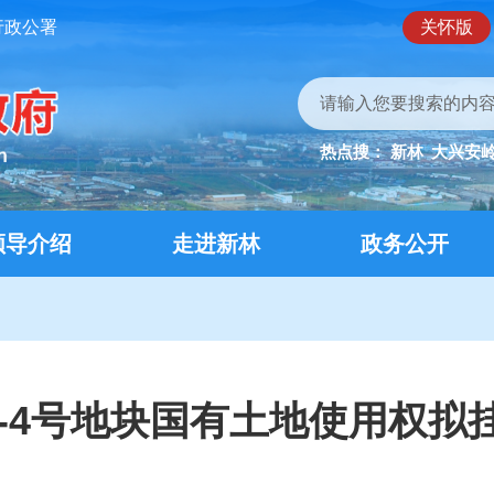
行政公署
关怀版
热点搜：
新林
大兴安
领导介绍
走进新林
政务公开
5-4号地块国有土地使用权拟