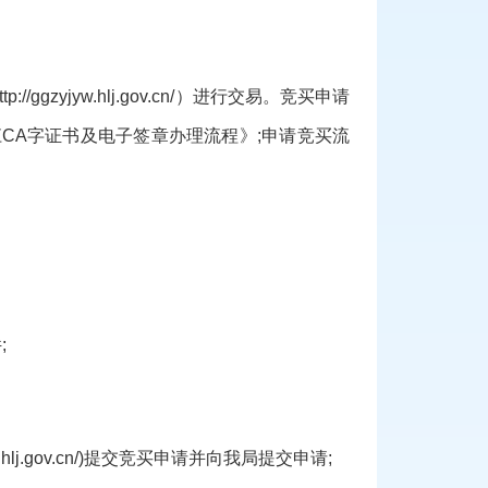
ttp://ggzyjyw.hlj.gov.cn/
）
进行交易。竞买申请
龙江CA字证书及电子签章办理流程》;申请竞买流
件
;
w.hlj.gov.cn/)提交竞买申请并向我局提交申请;