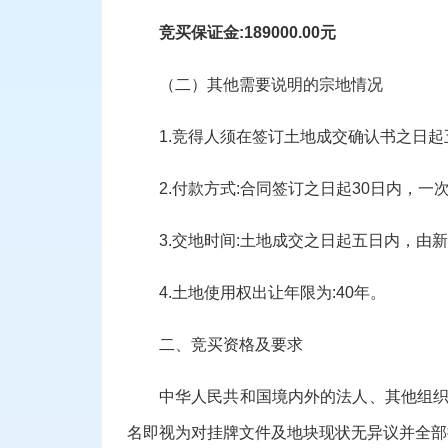
竞买保证金
:
1
89000
.00元
（二）
其他需要说明的宗地情况
1.竞得人须在签订土地成交确认书之日
2.付款方式:合同签订之日起30日内，一
3.交地时间:土地成交之日起
五日
内，由新
4.土地使用权
出让
年限为
:
4
0
年
。
二、竞买资格及要求
中华人民共和国境内外的法人、其他组
名即视为对挂牌文件及地块现状无异议并全部