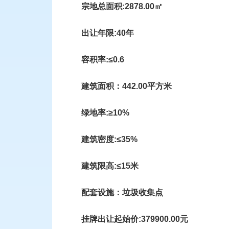
宗地总
面积
:
2
878.00
㎡
出让
年限
:
4
0
年
容积率
:
≤
0.6
建筑面积：
442.00平方米
绿地率
:
≥
10%
建筑密度
:
≤35%
建筑限高
:
≤15米
配套设施：
垃圾收集点
挂牌
出让
起始价
:
3
79900
.00元