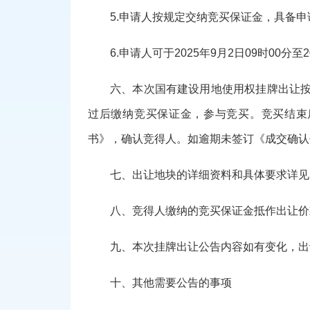
5.申请人按规定交纳竞买保证金，具备申
6.申请人可于202
5
年
9
月
2
日
0
9
时
00分至2
六、
本次国有建设用地使用权挂牌
出让
过后缴纳竞买保证金，参与竞买。竞买结束
书》，确认竞得人。如逾期未签订《成交确认
七、
出让
地块的详细资料和具体要求详见
八、
竞得人缴纳的竞买保证金抵作
出让
价
九、
本次挂牌
出让
公告内容如有变化，
出
十、其他需要公告的事项