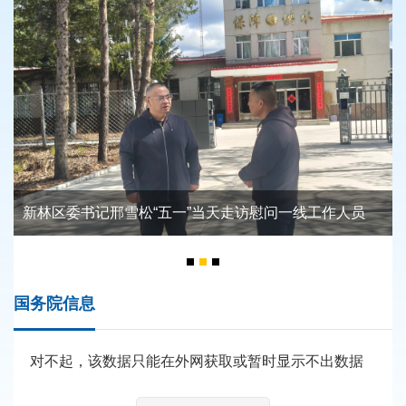
新林区委书记邢雪松“五一”当天走访慰问一线工作人员
新林区委书记邢雪松调研督导集中整治工作及民生实事落实情况
新林区委书记邢雪松实地调研森朴落服务中心规划建设工作
新林区委书记邢雪松调研督导集中整治工作及民生实事落实情况
新林区委书记邢雪松实地调研森朴落服务中心规划建设工作
国务院信息
对不起，该数据只能在外网获取或暂时显示不出数据