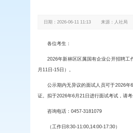
日期：
2026-06-11 11:13
来源：
人社局
各位考生：
202
6
年
新林区区
属国有企业公开招聘
工
月
11
日
-
15
日）。
公示期内无异议的面试人员可于
202
6
年
证。拟于202
6
年
6
月
21
日进行面试考试，请考
咨询电话：
0457-
3181079
（工作日
8:30-11:00,14:00-17:30）