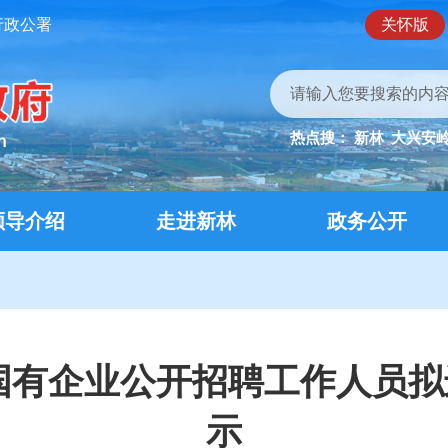
行政公署
关怀版
热点搜：
新林
大兴安
领导介绍
走进新林
政务公开
属国有企业公开招聘工作人员
示