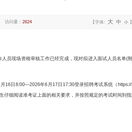
大
访问量：
2624
中
【字体:
小
作人员
现场资格审核工作已经完成，现对拟进入面试人员名单
(
6
月
16
日
8:
0
0
—
202
6
年
6
月
17
日
17:30登录招聘考试系统（https://2
生仔细阅读准考证上面的相关要求，并按照规定的考试时间到指