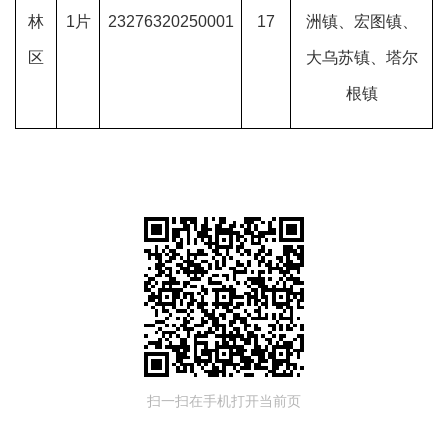
林
1
片
23276320250001
17
洲镇、宏图镇、
区
大乌苏镇、塔尔
根镇
扫一扫在手机打开当前页