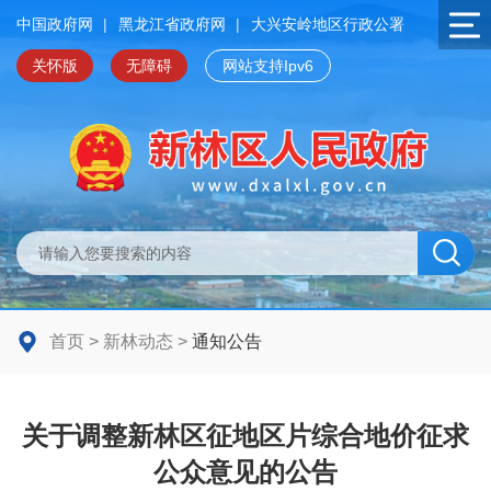
中国政府网
|
黑龙江省政府网
|
大兴安岭地区行政公署
关怀版
无障碍
网站支持Ipv6
首页
>
新林动态
>
通知公告
关于调整新林区征地区片综合地价征求
公众意见的公告