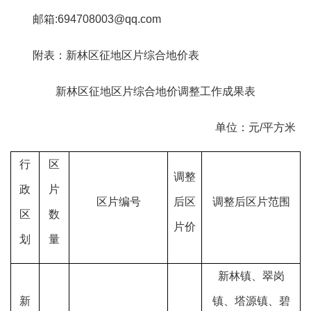
邮
箱
:694708003@qq.com
附表：新林区征地区片综合地价表
新林区
征地区片综合地价调整工作成果表
单位：元
/
平方米
行
区
调整
政
片
区片编号
后区
调整后区片范围
区
数
片价
划
量
新林镇、翠岗
新
镇、塔源镇、碧