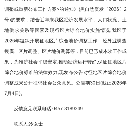
调整或重新公布工作方案
>
的通知》
(黑自然资发〔2026〕2
号)
的
要求
，
结合近年来
我区
经济发展水平、人口状况、土
地供求关系等因素
及现行区片综合地价
实施情况
,
我区于
2026年组织开展
征地区片综合地价
调整工作，经外业调查
摸底、区片调整、区片地价测算等，目前已形成本次工作成
果，
为维护社会平稳安定
,推动经济运行转好,保证征地区片
综合地价标准的法律效力,
现发布公告
对征地区片综合地价
调整成果
公
开
征求社会公众意见。公告期
30日(截止2026年
7月4日)。
反馈意见联系电话
:0457-3189349
联系人
:冷女士