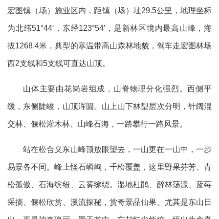
宏图镇（场）施业区内，距镇（场）址29.5公里，地理坐标
为北纬51°44′，东经123°54′，是新林区境内最高山峰，海
拔1268.4米，典型的寒温带高山森林地貌，驾车走宏图林场
西2支线和5支线可直达山顶。
山体主要由花岗岩组成，山脊物理分化强烈。西侧平
缓，东侧陡峻，山顶浑圆。山上山下林型层次分明，针阔混
交林、偃松灌木林、山峰石海，一路攀行一路风景。
站在松合义东山峰顶放眼望去，一山更在一山中，一步
易景各不同。峰上怪石嶙峋，千松覆盖，这里野果芬芳、青
松孤傲、石海缤纷、云雾缭绕。湿地杜鹃、醉林荡漾、蓝莓
采摘、偃松欣赏、溪流探秘，赏奇景品仙果。尤其是东山日