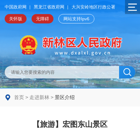
中国政府网
|
黑龙江省政府网
|
大兴安岭地区行政公署
关怀版
无障碍
网站支持Ipv6
首页
>
走进新林
>
景区介绍
【旅游】宏图东山景区