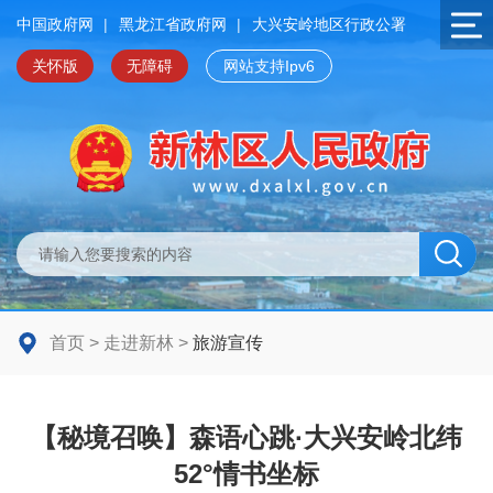
中国政府网
|
黑龙江省政府网
|
大兴安岭地区行政公署
关怀版
无障碍
网站支持Ipv6
首页
>
走进新林
>
旅游宣传
【秘境召唤】森语心跳·大兴安岭北纬
52°情书坐标