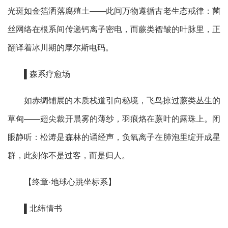
光斑如金箔洒落腐殖土——此间万物遵循古老生态戒律：菌
丝网络在根系间传递钙离子密电，而蕨类褶皱的叶脉里，正
翻译着冰川期的摩尔斯电码。
▌森系疗愈场
如赤绸铺展的木质栈道引向秘境，飞鸟掠过蕨类丛生的
草甸
——翅尖裁开晨雾的薄纱，羽痕烙在蕨叶的露珠上。闭
眼静听：松涛是森林的诵经声，负氧离子在肺泡里绽开成星
群，此刻你不是过客，而是归人。
【终章
·地球心跳坐标系】
▌北纬情书