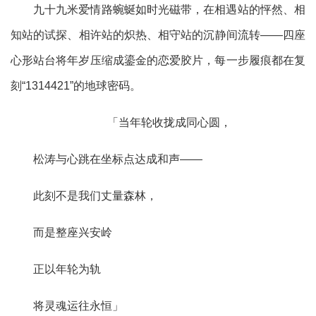
九十九米爱情路蜿蜒如时光磁带，在相遇站的怦然、相
知站的试探、相许站的炽热、相守站的沉静间流转
——
四座
心形站台
将年岁压缩成鎏金的恋爱胶片，每一步履痕都在复
刻
“1314421”的地球密码。
「当年轮收拢成同心圆，
松涛与心跳在坐标点达成和声
——
此刻
不是我们丈量森林，
而是整座兴安岭
正以年轮为轨
将灵魂运往永恒」