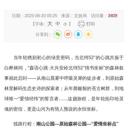
日期：
2025-08-20 05:25
来源：
文旅局
访问量：
3409
大
中
【字体:
】
打印
小
分享到：
当年轮镌刻初心的绿意密码，当北纬
52°的心跳共振于
白桦林间，“森语心跳·大兴安岭北纬52°情书坐标”的森林叙
事就此启封——从南山晨雾中呼吸灵犀的徒步者，到原始森
林里解码生态史诗的探索者；从年廓皴裂的苍古树群，到地
球唯一“爱情经纬”的誓言者……这趟旅程，是年轮拓印给灵
魂的密信，更是山河为有情人预设的永恒坐标。
线路行程：
南山公园
—原始森林公园—“爱情坐标点”