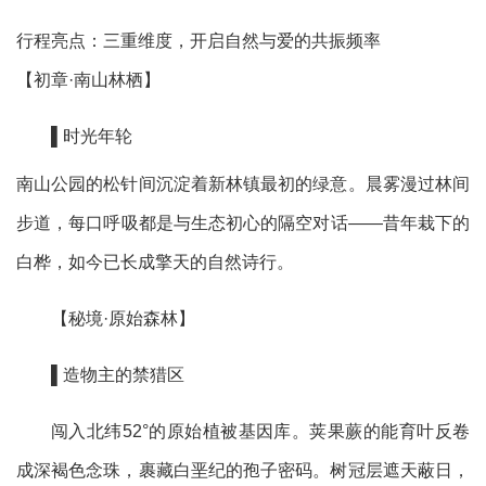
行程亮点：三重维度，开启自然与爱的共振频率
【初章
·南山林栖】
▌时光年轮
南山公园的松针间沉淀着新林镇最初的绿意。晨雾漫过林间
步道，每口呼吸都是与生态初心的隔空对话
——昔年栽下的
白桦，如今已长成擎天的自然诗行。
【秘境
·原始森林】
▌造物主的禁猎区
闯入北纬
52°的原始植被基因库。荚果蕨的能育叶反卷
成深褐色念珠，裹藏白垩纪的孢子密码。树冠层遮天蔽日，