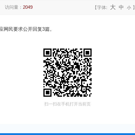
大
访问量：
2049
中
【字体:
小
，应网民要求公开回复3篇。
扫一扫在手机打开当前页