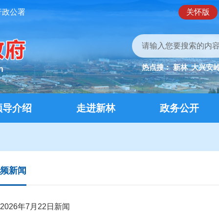
行政公署
关怀版
热点搜：
新林
大兴安
领导介绍
走进新林
政务公开
频新闻
2026年7月22日新闻